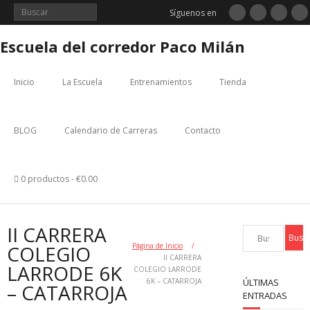
Saltar
Síguenos en
al
contenido
Escuela del corredor Paco Milán
Inicio
La Escuela
Entrenamientos
Tienda
BLOG
Calendario de Carreras
Contacto
0 productos
€0.00
II CARRERA
COLEGIO
Página de Inicio
/
II CARRERA
LARRODE 6K
COLEGIO LARRODE
6K – CATARROJA
ÚLTIMAS
– CATARROJA
ENTRADAS