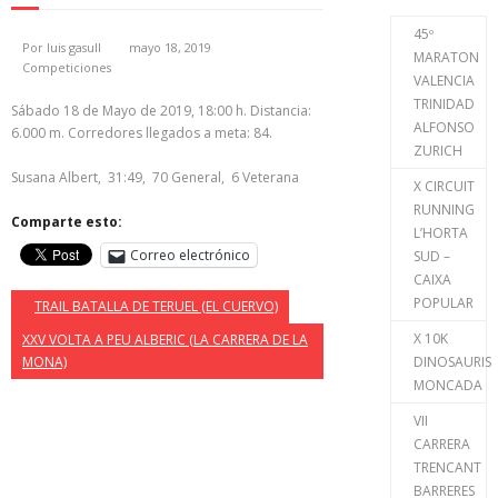
45º
Por
luis gasull
mayo 18, 2019
MARATON
Competiciones
VALENCIA
TRINIDAD
Sábado 18 de Mayo de 2019, 18:00 h. Distancia:
ALFONSO
6.000 m. Corredores llegados a meta: 84.
ZURICH
Susana Albert, 31:49, 70 General, 6 Veterana
X CIRCUIT
RUNNING
Comparte esto:
L’HORTA
Correo electrónico
SUD –
CAIXA
POPULAR
TRAIL BATALLA DE TERUEL (EL CUERVO)
X 10K
XXV VOLTA A PEU ALBERIC (LA CARRERA DE LA
MONA)
DINOSAURIS
MONCADA
VII
CARRERA
TRENCANT
BARRERES