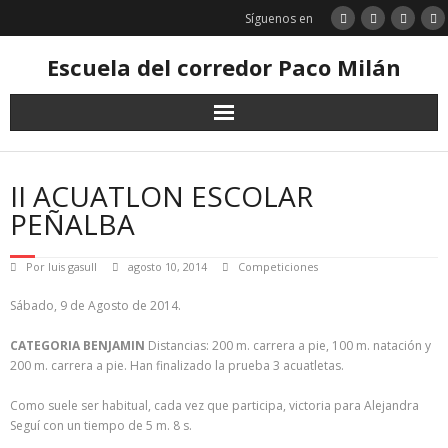
Saltar
Síguenos en
al
contenido
Escuela del corredor Paco Milán
II ACUATLON ESCOLAR
PEÑALBA
Por
luis gasull
agosto 10, 2014
Competiciones
Sábado, 9 de Agosto de 2014.
CATEGORIA BENJAMIN
Distancias: 200 m. carrera a pie, 100 m. natación y
200 m. carrera a pie. Han finalizado la prueba 3 acuatletas.
Como suele ser habitual, cada vez que participa, victoria para Alejandra
Seguí con un tiempo de 5 m. 8 s.