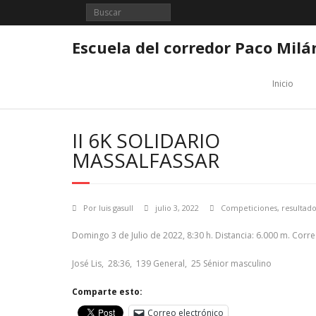
Saltar
al
contenido
Escuela del corredor Paco Milá
Inicio
II 6K SOLIDARIO
MASSALFASSAR
Por
luis gasull
julio 3, 2022
Competiciones
,
resultado
Domingo 3 de Julio de 2022, 8:30 h. Distancia: 6.000 m. Corr
José Lis, 28:36, 139 General, 25 Sénior masculino
Comparte esto:
Correo electrónico