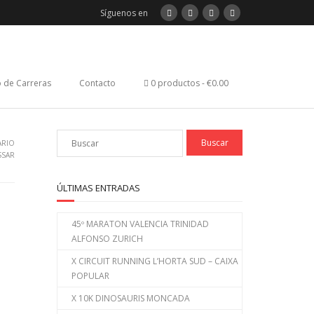
Síguenos en
 de Carreras
Contacto
0 productos
€0.00
ARIO
SSAR
ÚLTIMAS ENTRADAS
45º MARATON VALENCIA TRINIDAD
ALFONSO ZURICH
X CIRCUIT RUNNING L’HORTA SUD – CAIXA
POPULAR
X 10K DINOSAURIS MONCADA