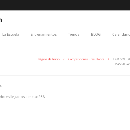
n
La Escuela
Entrenamientos
Tienda
BLOG
Calendario
Página de Inicio
/
Competiciones
•
resultados
/
II 6K SOLID
MASSALFA
s
edores llegados a meta: 358.