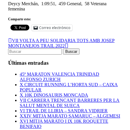
Deycy Merchán, 1:09:51, 459 General, 58 Veterana
femenina
Comparte esto:
Correo electrónico
VII VOLTA A PEU SOLIDARIA TOTS AMB JOSEP
MONTANEJOS TRAIL 2022
Últimas entradas
45º MARATON VALENCIA TRINIDAD
ALFONSO ZURICH
X CIRCUIT RUNNING L’HORTA SUD – CAIXA
POPULAR
X 10K DINOSAURIS MONCADA
VII CARRERA TRENCANT BARRERES PER LA
SALUT MENTAL DE SUECA
VI TRAIL DE LLIRIA – SANDRA VIDRIER
XXIV MITJA MARATO SAMARUC – ALGEMESI
XVI MITJA MARATO I IX 10K ROQUETTE
BENIFAIO