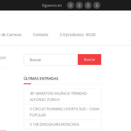
Síguenos en
 de Carreras
Contacto
0 productos
€0.00
TXENT
ÚLTIMAS ENTRADAS
45º MARATON VALENCIA TRINIDAD
ALFONSO ZURICH
X CIRCUIT RUNNING L’HORTA SUD – CAIXA
POPULAR
X 10K DINOSAURIS MONCADA