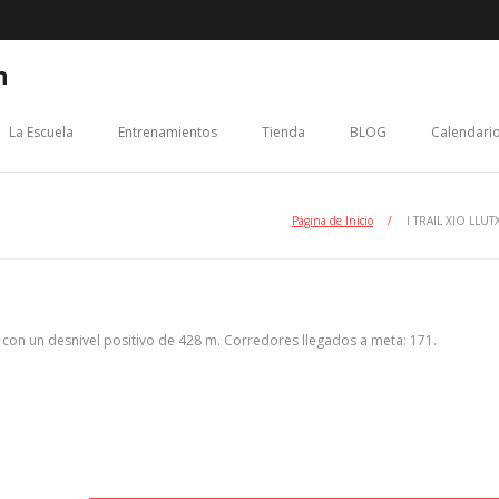
n
La Escuela
Entrenamientos
Tienda
BLOG
Calendario
Página de Inicio
/
I TRAIL XIO LLU
 con un desnivel positivo de 428 m. Corredores llegados a meta: 171.