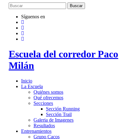
Saltar
al
contenido
Síguenos en
Escuela del corredor Paco
Milán
Inicio
La Escuela
Quiénes somos
Qué ofrecemos
Secciones
Sección Running
Sección Trail
Galeria de Imagenes
Resultados
Entrenamientos
Grupo Cacos