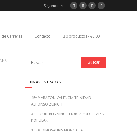
Síguenos en
 de Carreras
Contacto
0 productos
€0.00
ANNA
ÚLTIMAS ENTRADAS
45º MARATON VALENCIA TRINIDAD
ALFONSO ZURICH
X CIRCUIT RUNNING L’HORTA SUD – CAIXA
POPULAR
X 10K DINOSAURIS MONCADA