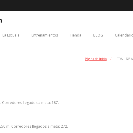
n
La Escuela
Entrenamientos
Tienda
BLOG
Calendario
Página de Inicio
/
I TRAIL DE 
m. Corredores llegados a meta: 187.
 650 m. Corredores llegados a meta: 272.