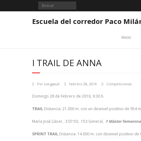
Saltar
al
contenido
Escuela del corredor Paco Milá
Inicio
I TRAIL DE ANNA
Por
luis gasull
febrero 28, 2016
Competiciones
Domingo 28 de Febrero de 2016, 9:30 h.
TRAIL
Distancia: 21.000 m. con un desnivel positivo de 954 
María José Llácer, 3:07:50, 153 General,
1 Máster femenina
SPRINT TRAIL
Distancia: 14.000 m. con desnivel positivo de