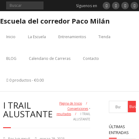
Saltar
Síguenos en
al
contenido
Escuela del corredor Paco Milán
Inicio
La Escuela
Entrenamientos
Tienda
BLOG
Calendario de Carreras
Contacto
0 productos
€0.00
I TRAIL
Página de Inicio
/
Competiciones
•
ALUSTANTE
resultados
/
I TRAIL
ALUSTANTE
ÚLTIMAS
ENTRADAS
Por
luis gasull
marzo 29, 2025