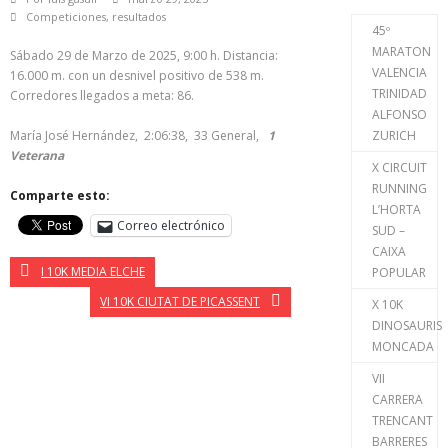
Competiciones
,
resultados
45º
MARATON
Sábado 29 de Marzo de 2025, 9:00 h. Distancia:
VALENCIA
16.000 m. con un desnivel positivo de 538 m.
TRINIDAD
Corredores llegados a meta: 86.
ALFONSO
María José Hernández, 2:06:38, 33 General,
1
ZURICH
Veterana
X CIRCUIT
RUNNING
Comparte esto:
L’HORTA
Correo electrónico
SUD –
CAIXA
I 10K MEDIA ELCHE
POPULAR
VI 10K CIUTAT DE PICASSENT
X 10K
DINOSAURIS
MONCADA
VII
CARRERA
TRENCANT
BARRERES