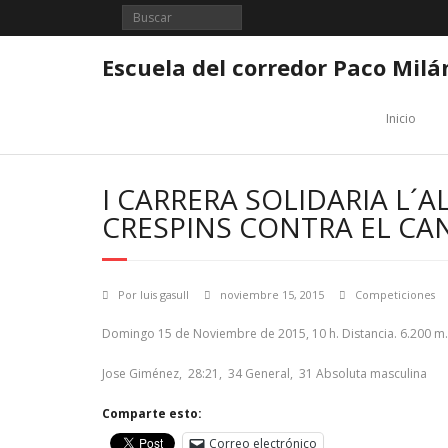
Saltar
al
contenido
Escuela del corredor Paco Milá
Inicio
I CARRERA SOLIDARIA L´A
CRESPINS CONTRA EL CA
Por
luis gasull
noviembre 15, 2015
Competiciones
Domingo 15 de Noviembre de 2015, 10 h. Distancia. 6.200 m.
Jose Giménez, 28:21, 34 General, 31 Absoluta masculina
Comparte esto:
Correo electrónico