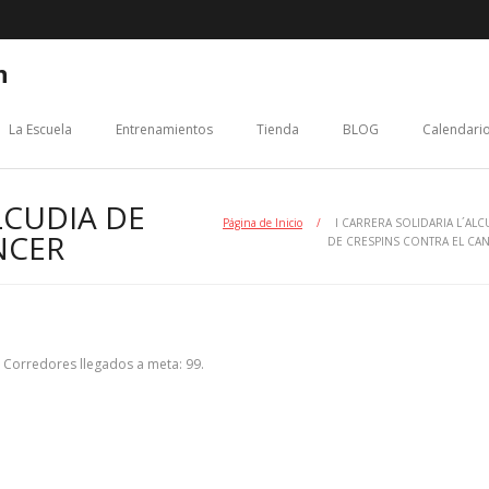
n
La Escuela
Entrenamientos
Tienda
BLOG
Calendario
LCUDIA DE
Página de Inicio
/
I CARRERA SOLIDARIA L´ALC
NCER
DE CRESPINS CONTRA EL CA
 Corredores llegados a meta: 99.