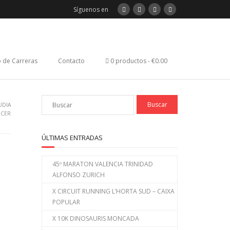
Síguenos en
 de Carreras
Contacto
0 productos
€0.00
UDIA
NCER
ÚLTIMAS ENTRADAS
45º MARATON VALENCIA TRINIDAD
ALFONSO ZURICH
X CIRCUIT RUNNING L’HORTA SUD – CAIXA
POPULAR
X 10K DINOSAURIS MONCADA