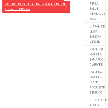
PER LA
VIII CARRERA POPULAR PARQUE NATURAL DEL
SALUT
TURIA – PEDRALBA
MENTAL DE
SUECA
VI TRAIL DE
LLIRIA –
SANDRA
VIDRIER
XXIV MITJA
MARATO
SAMARUC –
ALGEMESI
XVI MITJA
MARATO I
IX 10K
ROQUETTE
BENIFAIO
RUNCANCER
ALFAFAR