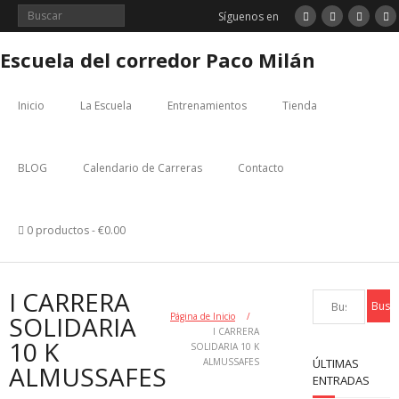
Saltar
Síguenos en
al
contenido
Escuela del corredor Paco Milán
Inicio
La Escuela
Entrenamientos
Tienda
BLOG
Calendario de Carreras
Contacto
0 productos
€0.00
I CARRERA
SOLIDARIA
Página de Inicio
/
I CARRERA
10 K
SOLIDARIA 10 K
ALMUSSAFES
ÚLTIMAS
ALMUSSAFES
ENTRADAS