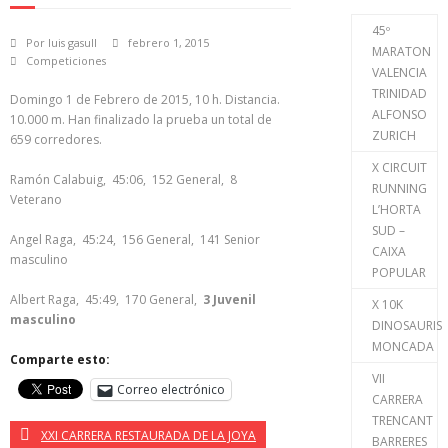
45º
Por
luis gasull
febrero 1, 2015
MARATON
Competiciones
VALENCIA
TRINIDAD
Domingo 1 de Febrero de 2015, 10 h. Distancia.
ALFONSO
10.000 m. Han finalizado la prueba un total de
ZURICH
659 corredores.
X CIRCUIT
Ramón Calabuig, 45:06, 152 General, 8
RUNNING
Veterano
L’HORTA
SUD –
Angel Raga, 45:24, 156 General, 141 Senior
CAIXA
masculino
POPULAR
Albert Raga, 45:49, 170 General,
3 Juvenil
X 10K
masculino
DINOSAURIS
MONCADA
Comparte esto:
VII
Correo electrónico
CARRERA
TRENCANT
XXI CARRERA RESTAURADA DE LA JOYA
BARRERES