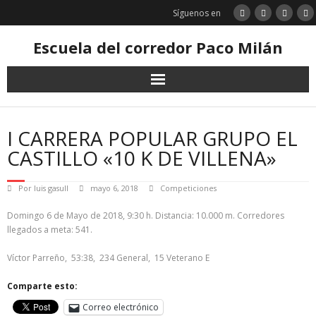
Saltar
Síguenos en
al
contenido
Escuela del corredor Paco Milán
I CARRERA POPULAR GRUPO EL
CASTILLO «10 K DE VILLENA»
Por
luis gasull
mayo 6, 2018
Competiciones
Domingo 6 de Mayo de 2018, 9:30 h. Distancia: 10.000 m. Corredores
llegados a meta: 541.
Víctor Parreño, 53:38, 234 General, 15 Veterano E
Comparte esto:
Correo electrónico