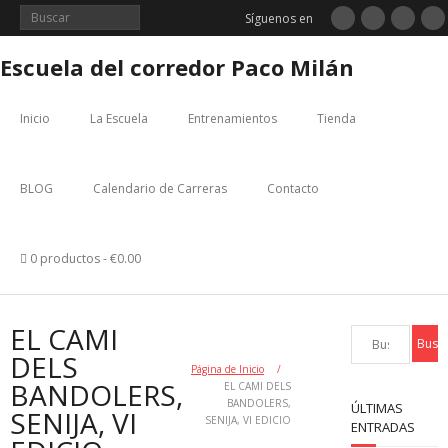
Saltar
Síguenos en
al
contenido
Escuela del corredor Paco Milán
Inicio
La Escuela
Entrenamientos
Tienda
BLOG
Calendario de Carreras
Contacto
0 productos
€0.00
EL CAMI
DELS
Página de Inicio
/
BANDOLERS,
EL CAMI DELS
BANDOLERS,
ÚLTIMAS
SENIJA, VI
SENIJA, VI EDICIO
ENTRADAS