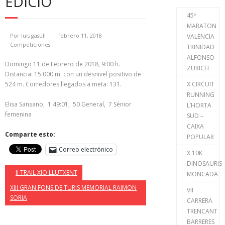
EDICIO
45º
MARATON
Por
luis gasull
febrero 11, 2018
VALENCIA
Competiciones
TRINIDAD
ALFONSO
Domingo 11 de Febrero de 2018, 9:00 h.
ZURICH
Distancia: 15.000 m. con un desnivel positivo de
524 m. Corredores llegados a meta: 131.
X CIRCUIT
RUNNING
Elisa Sansano, 1:49:01, 50 General, 7 Sénior
L’HORTA
femenina
SUD –
CAIXA
Comparte esto:
POPULAR
Correo electrónico
X 10K
DINOSAURIS
II TRAIL XIO LLUTXENT
MONCADA
XIII GRAN FONS DE TURIS MEMORIAL RAIMON
VII
SORIA
CARRERA
TRENCANT
BARRERES