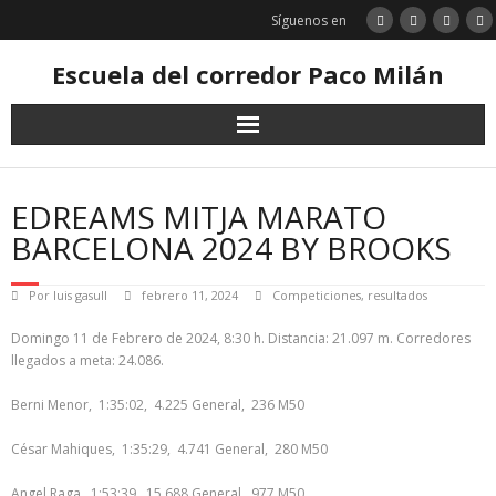
Saltar
Síguenos en
al
contenido
Escuela del corredor Paco Milán
EDREAMS MITJA MARATO
BARCELONA 2024 BY BROOKS
Por
luis gasull
febrero 11, 2024
Competiciones
,
resultados
Domingo 11 de Febrero de 2024, 8:30 h. Distancia: 21.097 m. Corredores
llegados a meta: 24.086.
Berni Menor, 1:35:02, 4.225 General, 236 M50
César Mahiques, 1:35:29, 4.741 General, 280 M50
Angel Raga, 1:53:39, 15.688 General, 977 M50