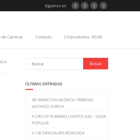
Síguenos en
 de Carreras
Contacto
0 productos
€0.00
SBOA
ÚLTIMAS ENTRADAS
45º MARATON VALENCIA TRINIDAD
ALFONSO ZURICH
X CIRCUIT RUNNING L’HORTA SUD – CAIXA
POPULAR
X 10K DINOSAURIS MONCADA