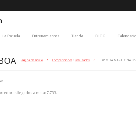
n
La Escuela
Entrenamientos
Tienda
BLOG
Calendario
SBOA
Página de Inicio
/
Competiciones
•
resultados
/
EDP MEIA MARATONA LI
dos
orredores llegados a meta: 7.733.