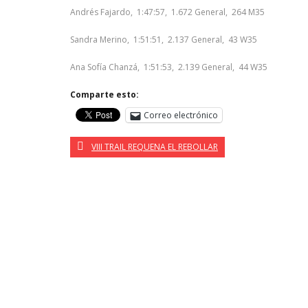
Andrés Fajardo, 1:47:57, 1.672 General, 264 M35
Sandra Merino, 1:51:51, 2.137 General, 43 W35
Ana Sofía Chanzá, 1:51:53, 2.139 General, 44 W35
Comparte esto:
Correo electrónico
VIII TRAIL REQUENA EL REBOLLAR