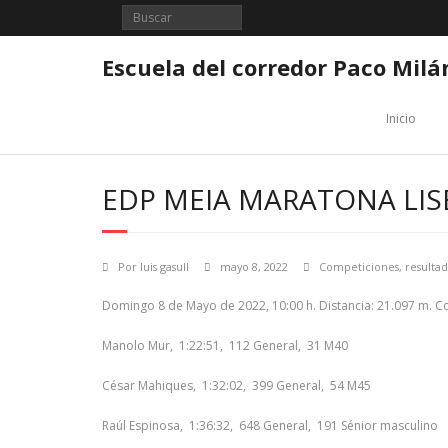
Saltar
al
contenido
Escuela del corredor Paco Milá
Inicio
EDP MEIA MARATONA LI
Por
luis gasull
mayo 8, 2022
Competiciones
,
resulta
Domingo 8 de Mayo de 2022, 10:00 h. Distancia: 21.097 m. C
Manolo Mur, 1:22:51, 112 General, 31 M40
César Mahiques, 1:32:02, 399 General, 54 M45
Raúl Espinosa, 1:36:32, 648 General, 191 Sénior masculino