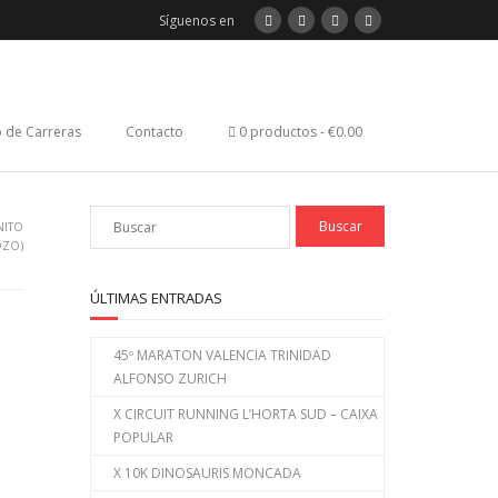
Síguenos en
 de Carreras
Contacto
0 productos
€0.00
NITO
OZO)
ÚLTIMAS ENTRADAS
45º MARATON VALENCIA TRINIDAD
ALFONSO ZURICH
X CIRCUIT RUNNING L’HORTA SUD – CAIXA
POPULAR
X 10K DINOSAURIS MONCADA