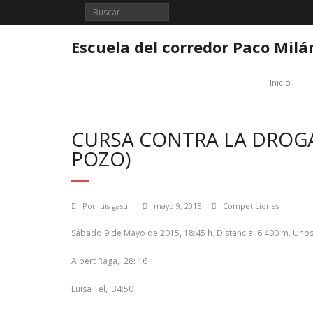
Saltar
al
contenido
Escuela del corredor Paco Milá
Inicio
CURSA CONTRA LA DROGA
POZO)
Por
luis gasull
mayo 9, 2015
Competiciones
Sábado 9 de Mayo de 2015, 18:45 h. Distancia: 6.400 m. Uno
Albert Raga, 28: 16
Luisa Tel, 34:50