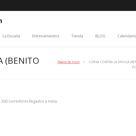
n
La Escuela
Entrenamientos
Tienda
BLOG
Calendario
 (BENITO
Página de Inicio
/
CURSA CONTRA LA DROGA (BE
P
s 300 corredores llegados a meta.