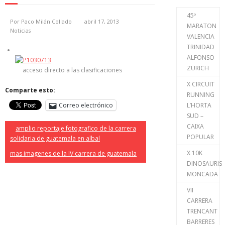
45º
Por
Paco Milán Collado
abril 17, 2013
MARATON
Noticias
VALENCIA
TRINIDAD
ALFONSO
ZURICH
acceso directo a las clasificaciones
X CIRCUIT
Comparte esto:
RUNNING
Correo electrónico
L’HORTA
SUD –
CAIXA
amplio reportaje fotografico de la carrera
POPULAR
solidaria de guatemala en albal
X 10K
mas imagenes de la IV carrera de guatemala
DINOSAURIS
MONCADA
VII
CARRERA
TRENCANT
BARRERES