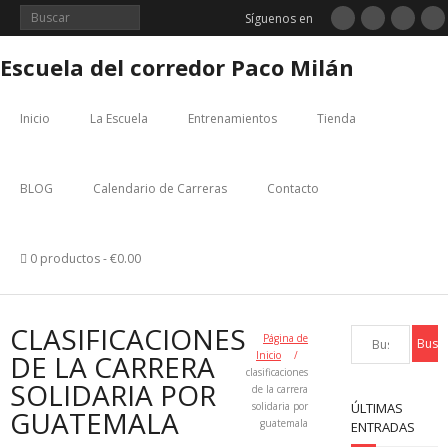
Saltar
Síguenos en
al
contenido
Escuela del corredor Paco Milán
Inicio
La Escuela
Entrenamientos
Tienda
BLOG
Calendario de Carreras
Contacto
0 productos
€0.00
CLASIFICACIONES
Página de
DE LA CARRERA
Inicio
/
clasificaciones
SOLIDARIA POR
de la carrera
solidaria por
ÚLTIMAS
GUATEMALA
guatemala
ENTRADAS