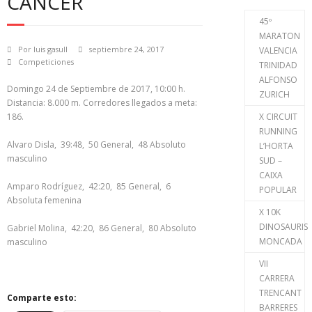
CANCER
45º
MARATON
Por
luis gasull
septiembre 24, 2017
VALENCIA
Competiciones
TRINIDAD
ALFONSO
Domingo 24 de Septiembre de 2017, 10:00 h.
ZURICH
Distancia: 8.000 m. Corredores llegados a meta:
186.
X CIRCUIT
RUNNING
Alvaro Disla, 39:48, 50 General, 48 Absoluto
L’HORTA
masculino
SUD –
CAIXA
Amparo Rodríguez, 42:20, 85 General, 6
POPULAR
Absoluta femenina
X 10K
DINOSAURIS
Gabriel Molina, 42:20, 86 General, 80 Absoluto
MONCADA
masculino
VII
CARRERA
TRENCANT
Comparte esto:
BARRERES