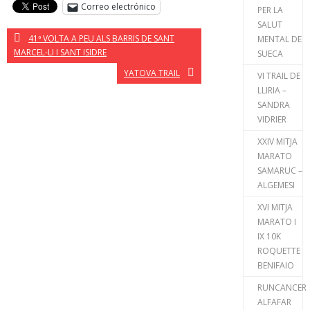
Correo electrónico
PER LA
SALUT
41ª VOLTA A PEU ALS BARRIS DE SANT
MENTAL DE
MARCEL-LI I SANT ISIDRE
SUECA
YATOVA TRAIL
VI TRAIL DE
LLIRIA –
SANDRA
VIDRIER
XXIV MITJA
MARATO
SAMARUC –
ALGEMESI
XVI MITJA
MARATO I
IX 10K
ROQUETTE
BENIFAIO
RUNCANCER
ALFAFAR