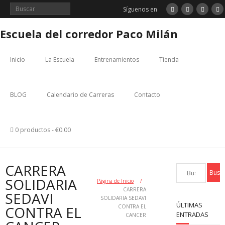
Saltar
Síguenos en
al
contenido
Escuela del corredor Paco Milán
Inicio
La Escuela
Entrenamientos
Tienda
BLOG
Calendario de Carreras
Contacto
0 productos
€0.00
CARRERA
SOLIDARIA
Página de Inicio
/
CARRERA
SEDAVI
SOLIDARIA SEDAVI
ÚLTIMAS
CONTRA EL
CONTRA EL
ENTRADAS
CANCER