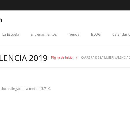
n
La Escuela
Entrenamientos
Tienda
BLOG
Calendario
LENCIA 2019
Página de Inicio
/
CARRERA DE LA MUJER VALENCIA 
edoras llegadas a meta: 13.719.