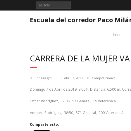
Saltar
al
contenido
Escuela del corredor Paco Milá
Inicio
CARRERA DE LA MUJER VA
Por
luis gasull
abril 7, 2019
Competiciones
Domingo 7 de Abril de 2019, 9:00 h. Distancia: 6.500 m. Corr
Esther Rodríguez, 32:08, 57 General, 19 Veterana A
Amparo Rodríguez, 38:50, 571 General, 200 Veterana A
Comparte esto: