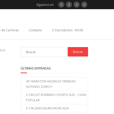
Síguenos en
 de Carreras
Contacto
0 productos
€0.00
2019
ÚLTIMAS ENTRADAS
45º MARATON VALENCIA TRINIDAD
ALFONSO ZURICH
X CIRCUIT RUNNING L’HORTA SUD – CAIXA
POPULAR
X 10K DINOSAURIS MONCADA