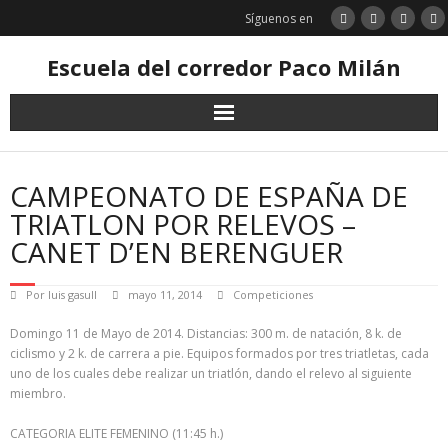
Saltar
Síguenos en
al
contenido
Escuela del corredor Paco Milán
CAMPEONATO DE ESPAÑA DE
TRIATLON POR RELEVOS –
CANET D’EN BERENGUER
Por
luis gasull
mayo 11, 2014
Competiciones
Domingo 11 de Mayo de 2014. Distancias: 300 m. de natación, 8 k. de
ciclismo y 2 k. de carrera a pie. Equipos formados por tres triatletas, cada
uno de los cuales debe realizar un triatlón, dando el relevo al siguiente
miembro.
CATEGORIA ELITE FEMENINO (11:45 h.)