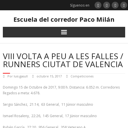
Saltar
Síguenos en
al
contenido
Escuela del corredor Paco Milán
VIII VOLTA A PEU A LES FALLES /
RUNNERS CIUTAT DE VALENCIA
Por
luis gasull
octubre 15, 2017
Competiciones
Domingo 15 de Octubre de 2017, 9:00 h. Distancia: 6.052 m. Corredores
llegados a meta: 4.678.
Sergio Sánchez, 21:14, 63 General, 11 Júnior masculino
Ismael Rosaleny, 22:26, 145 General, 17 Júnior masculino
Rubén García, 27:20, 956 General, 358 Veterano A