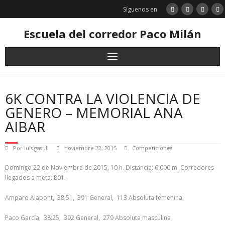
Saltar
Síguenos en
al
contenido
Escuela del corredor Paco Milán
6K CONTRA LA VIOLENCIA DE
GENERO – MEMORIAL ANA
AIBAR
Por
luis gasull
noviembre 22, 2015
Competiciones
Domingo 22 de Noviembre de 2015, 10 h. Distancia: 6.000 m. Corredores
llegados a meta: 801.
Amparo Alapont, 38:51, 391 General, 113 Absoluta femenina
Paco García, 38:25, 392 General, 279 Absoluta masculina