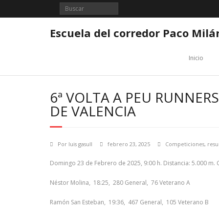
Saltar
al
contenido
Escuela del corredor Paco Milá
Inicio
6ª VOLTA A PEU RUNNERS
DE VALENCIA
Por
luis gasull
febrero 23, 2025
Competiciones
,
resu
Domingo 23 de Febrero de 2025, 9:00 h. Distancia: 5.000 m. 
Néstor Molina, 18:25, 280 General, 76 Veterano A
Ramón San Esteban, 19:36, 467 General, 105 Veterano B