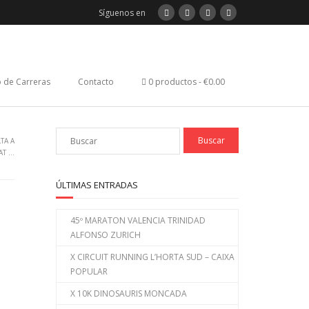
Síguenos en
 de Carreras
Contacto
0 productos
€0.00
TA A
AT …
ÚLTIMAS ENTRADAS
45º MARATON VALENCIA TRINIDAD
ALFONSO ZURICH
X CIRCUIT RUNNING L’HORTA SUD – CAIXA
POPULAR
X 10K DINOSAURIS MONCADA