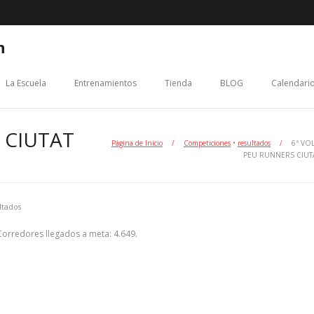
n
La Escuela
Entrenamientos
Tienda
BLOG
Calendario
 CIUTAT
Página de Inicio
/
Competiciones
•
resultados
/
6ª VOL
PEU RUNNERS CIUT
ltados
Corredores llegados a meta: 4.649.