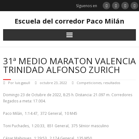
Saltar
Síguenos en
al
contenido
Escuela del corredor Paco Milán
31ª MEDIO MARATON VALENCIA
TRINIDAD ALFONSO ZURICH
Por
luis gasull
octubre 23, 2022
Competiciones
,
resultados
Domingo 23 de Octubre de 2022, 8:25 h. Distancia: 21.097 m. Corredores
llegados a meta: 17.004.
Paco Milán, 1:14:47, 372 General, 10 M45
Toni Puchades, 1:20:33, 851 General, 375 Sénior masculino
César Mahiques, 1:29:53, 2.174 General, 135 M50