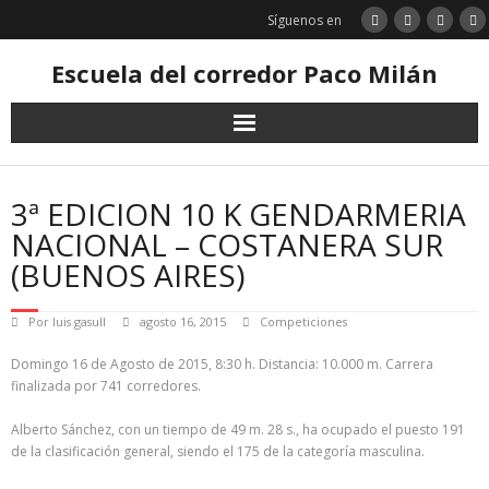
Saltar
Síguenos en
al
contenido
Escuela del corredor Paco Milán
3ª EDICION 10 K GENDARMERIA
NACIONAL – COSTANERA SUR
(BUENOS AIRES)
Por
luis gasull
agosto 16, 2015
Competiciones
Domingo 16 de Agosto de 2015, 8:30 h. Distancia: 10.000 m. Carrera
finalizada por 741 corredores.
Alberto Sánchez, con un tiempo de 49 m. 28 s., ha ocupado el puesto 191
de la clasificación general, siendo el 175 de la categoría masculina.