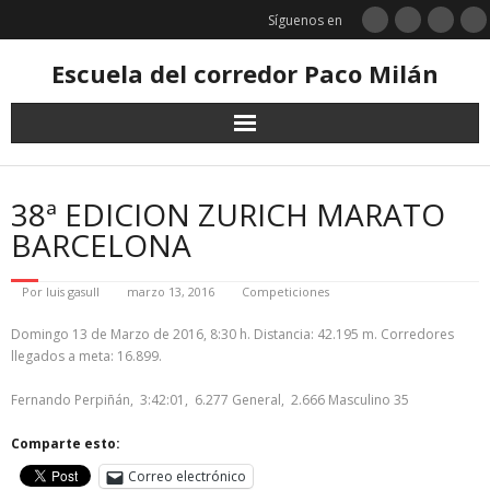
Saltar
Síguenos en
al
contenido
Escuela del corredor Paco Milán
38ª EDICION ZURICH MARATO
BARCELONA
Por
luis gasull
marzo 13, 2016
Competiciones
Domingo 13 de Marzo de 2016, 8:30 h. Distancia: 42.195 m. Corredores
llegados a meta: 16.899.
Fernando Perpiñán, 3:42:01, 6.277 General, 2.666 Masculino 35
Comparte esto:
Correo electrónico