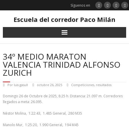
Saltar
Síguenos en
al
contenido
Escuela del corredor Paco Milán
34º MEDIO MARATON
VALENCIA TRINIDAD ALFONSO
ZURICH
Por
luis gasull
octubre 26, 2025
Competiciones
,
resultados
Domingo 26 de Octubre de 2025, 8:25 h. Distancia: 21.097 m. Corredores
llegados a meta: 26.095.
Néstor Molina, 1:22:43, 1.485 General, 280 M35
Manolo Mur, 1:25:20, 1.990 General, 194 M45