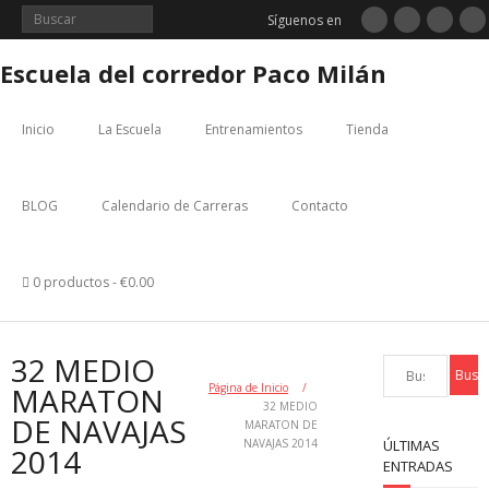
Saltar
Síguenos en
al
contenido
Escuela del corredor Paco Milán
Inicio
La Escuela
Entrenamientos
Tienda
BLOG
Calendario de Carreras
Contacto
0 productos
€0.00
32 MEDIO
MARATON
Página de Inicio
/
32 MEDIO
DE NAVAJAS
MARATON DE
NAVAJAS 2014
ÚLTIMAS
2014
ENTRADAS