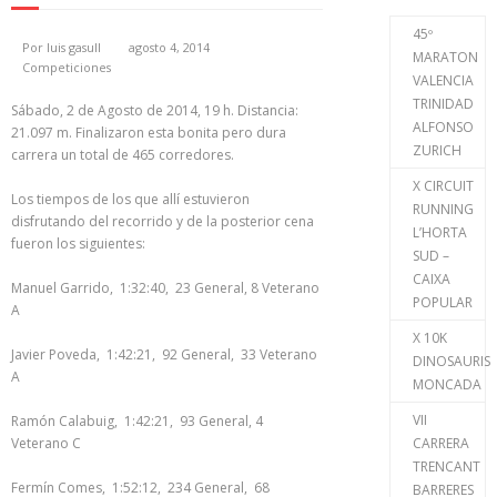
45º
Por
luis gasull
agosto 4, 2014
MARATON
Competiciones
VALENCIA
TRINIDAD
Sábado, 2 de Agosto de 2014, 19 h. Distancia:
ALFONSO
21.097 m. Finalizaron esta bonita pero dura
ZURICH
carrera un total de 465 corredores.
X CIRCUIT
Los tiempos de los que allí estuvieron
RUNNING
disfrutando del recorrido y de la posterior cena
L’HORTA
fueron los siguientes:
SUD –
CAIXA
Manuel Garrido, 1:32:40, 23 General, 8 Veterano
POPULAR
A
X 10K
Javier Poveda, 1:42:21, 92 General, 33 Veterano
DINOSAURIS
A
MONCADA
VII
Ramón Calabuig, 1:42:21, 93 General, 4
Veterano C
CARRERA
TRENCANT
Fermín Comes, 1:52:12, 234 General, 68
BARRERES