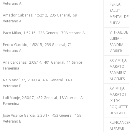
Veterano A
PER LA
SALUT
Amador Cabanes, 1:52:12, 235 General, 69
MENTAL DE
Veterano A
SUECA
VI TRAIL DE
Paco Milán, 1:52:15, 238 General, 70 Veterano A
LLIRIA –
Pedro Garrido, 1:52:15, 239 General, 71
SANDRA
Veterano A
VIDRIER
XXIV MITJA
Ana Cárdenas, 2:09:14, 401 General, 11 Senior
MARATO
Femenina
SAMARUC –
ALGEMESI
Nelo Andújar, 2:09:14, 402 General, 140
Veterano B
XVI MITJA
MARATO I
Loli Monje, 2:30:17, 452 General, 18 Veterana A
IX 10K
Femenina
ROQUETTE
BENIFAIO
José Vicente García, 2:30:17, 453 General, 159
Veterano B
RUNCANCER
ALFAFAR