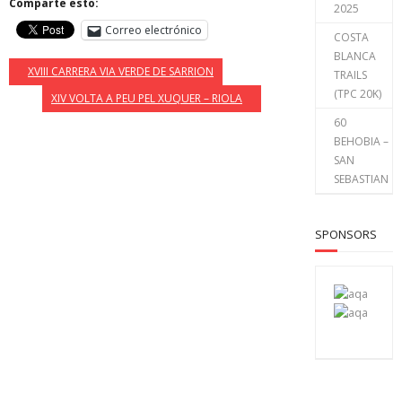
Comparte esto:
2025
Correo electrónico
COSTA
BLANCA
XVIII CARRERA VIA VERDE DE SARRION
TRAILS
(TPC 20K)
XIV VOLTA A PEU PEL XUQUER – RIOLA
60
BEHOBIA –
SAN
SEBASTIAN
SPONSORS