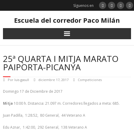
Saltar
Síguenos en
al
contenido
Escuela del corredor Paco Milán
25ª QUARTA I MITJA MARATO
PAIPORTA-PICANYA
Por
luis gasull
diciembre 17, 2017
Competiciones
Domingo 17 de Diciembre de 2017
Mitja
10:00 h. Distancia: 21.097 m. Corredores llegados a meta: 685.
Juan Padilla, 1:28:52, 80 General, 44 Veterano A
Edu Aznar, 1:42:00, 292 General, 138 Veterano A