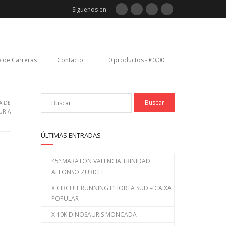
Síguenos en
 de Carreras
Contacto
0 productos
€0.00
A DE
URIA
ÚLTIMAS ENTRADAS
45º MARATON VALENCIA TRINIDAD
ALFONSO ZURICH
X CIRCUIT RUNNING L’HORTA SUD – CAIXA
POPULAR
X 10K DINOSAURIS MONCADA