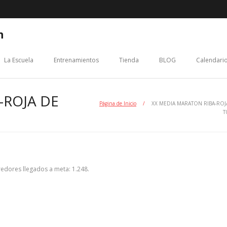
n
La Escuela
Entrenamientos
Tienda
BLOG
Calendario
-ROJA DE
Página de Inicio
/
XX MEDIA MARATON RIBA-ROJ
T
redores llegados a meta: 1.248.