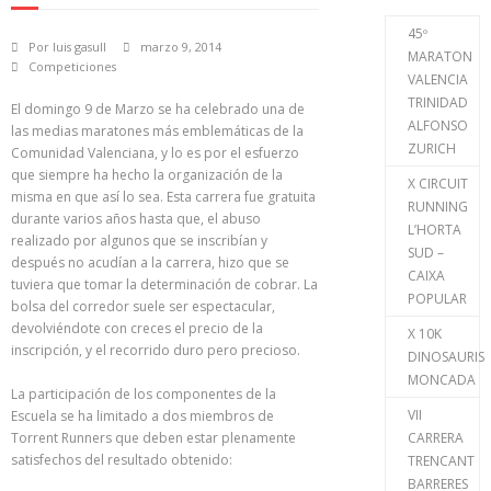
45º
Por
luis gasull
marzo 9, 2014
MARATON
Competiciones
VALENCIA
TRINIDAD
El domingo 9 de Marzo se ha celebrado una de
ALFONSO
las medias maratones más emblemáticas de la
ZURICH
Comunidad Valenciana, y lo es por el esfuerzo
que siempre ha hecho la organización de la
X CIRCUIT
misma en que así lo sea. Esta carrera fue gratuita
RUNNING
durante varios años hasta que, el abuso
L’HORTA
realizado por algunos que se inscribían y
SUD –
después no acudían a la carrera, hizo que se
CAIXA
tuviera que tomar la determinación de cobrar. La
POPULAR
bolsa del corredor suele ser espectacular,
devolviéndote con creces el precio de la
X 10K
inscripción, y el recorrido duro pero precioso.
DINOSAURIS
MONCADA
La participación de los componentes de la
VII
Escuela se ha limitado a dos miembros de
Torrent Runners que deben estar plenamente
CARRERA
satisfechos del resultado obtenido:
TRENCANT
BARRERES