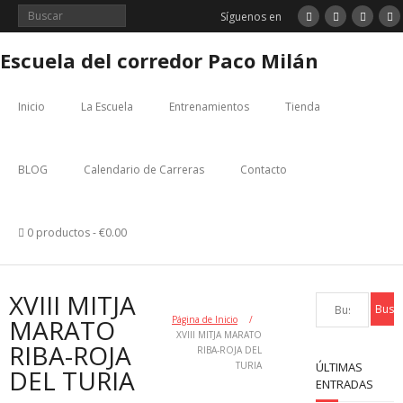
Saltar
Síguenos en
al
contenido
Escuela del corredor Paco Milán
Inicio
La Escuela
Entrenamientos
Tienda
BLOG
Calendario de Carreras
Contacto
0 productos
€0.00
XVIII MITJA
MARATO
Página de Inicio
/
XVIII MITJA MARATO
RIBA-ROJA
RIBA-ROJA DEL
TURIA
ÚLTIMAS
DEL TURIA
ENTRADAS