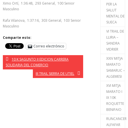
Ximo Ortí, 1:36:48, 293 General, 100 Senior
PER LA
Masculino
SALUT
MENTAL DE
Rafa Vilanova, 1:37:16, 303 General, 103 Senior
SUECA
Masculino
VI TRAIL DE
LLIRIA –
Comparte esto:
SANDRA
Correo electrónico
VIDRIER
XXIV MITJA
10 K SAGUNTO II EDICION CARRERA
MARATO
SOLIDARIA DEL COMERCIO
SAMARUC –
III TRAIL SIERRA DE UTIEL
ALGEMESI
XVI MITJA
MARATO I
IX 10K
ROQUETTE
BENIFAIO
RUNCANCER
ALFAFAR