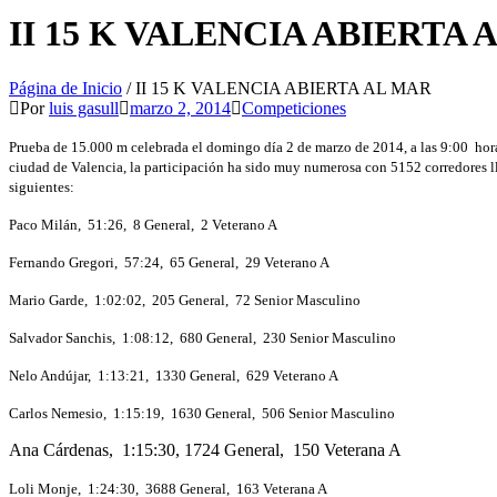
II 15 K VALENCIA ABIERTA 
Página de Inicio
/
II 15 K VALENCIA ABIERTA AL MAR
Por
luis gasull
marzo 2, 2014
Competiciones
Prueba de 15.000 m celebrada el domingo día 2 de marzo de 2014, a las 9:00 hor
ciudad de Valencia, la participación ha sido muy numerosa con 5152 corredores lle
siguientes:
Paco Milán, 51:26, 8 General, 2 Veterano A
Fernando Gregori, 57:24, 65 General, 29 Veterano A
Mario Garde, 1:02:02, 205 General, 72 Senior Masculino
Salvador Sanchis, 1:08:12, 680 General, 230 Senior Masculino
Nelo Andújar, 1:13:21, 1330 General, 629 Veterano A
Carlos Nemesio, 1:15:19, 1630 General, 506 Senior Masculino
Ana Cárdenas, 1:15:30, 1724 General, 150 Veterana A
Loli Monje, 1:24:30, 3688 General, 163 Veterana A