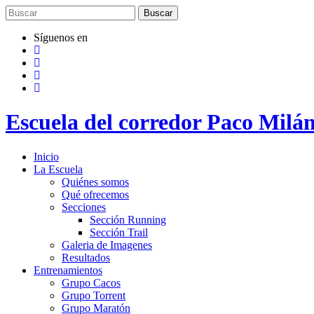
Saltar
al
contenido
Síguenos en
Escuela del corredor Paco Milá
Inicio
La Escuela
Quiénes somos
Qué ofrecemos
Secciones
Sección Running
Sección Trail
Galeria de Imagenes
Resultados
Entrenamientos
Grupo Cacos
Grupo Torrent
Grupo Maratón