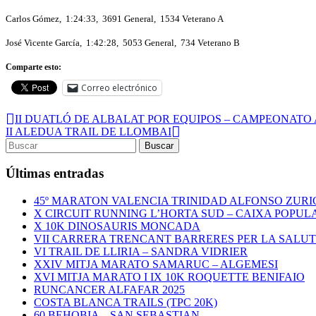
Carlos Gómez, 1:24:33, 3691 General, 1534 Veterano A
José Vicente García, 1:42:28, 5053 General, 734 Veterano B
Comparte esto:
Correo electrónico
II DUATLÓ DE ALBALAT POR EQUIPOS – CAMPEONAT
II ALEDUA TRAIL DE LLOMBAI
Últimas entradas
45º MARATON VALENCIA TRINIDAD ALFONSO ZURI
X CIRCUIT RUNNING L’HORTA SUD – CAIXA POPUL
X 10K DINOSAURIS MONCADA
VII CARRERA TRENCANT BARRERES PER LA SALU
VI TRAIL DE LLIRIA – SANDRA VIDRIER
XXIV MITJA MARATO SAMARUC – ALGEMESI
XVI MITJA MARATO I IX 10K ROQUETTE BENIFAIO
RUNCANCER ALFAFAR 2025
COSTA BLANCA TRAILS (TPC 20K)
60 BEHOBIA – SAN SEBASTIAN