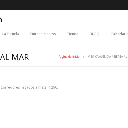
n
La Escuela
Entrenamientos
Tienda
BLOG
Calendario
 AL MAR
Página de Inicio
/
V 15 K VALENCIA ABIERTA AL
 Corredores llegados a meta: 4.290.