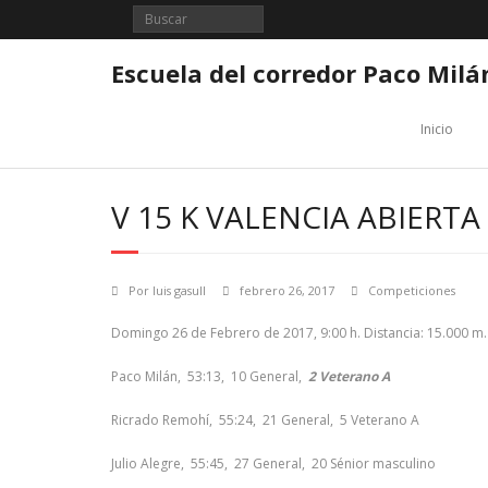
Saltar
al
contenido
Escuela del corredor Paco Milá
Inicio
V 15 K VALENCIA ABIERTA
Por
luis gasull
febrero 26, 2017
Competiciones
Domingo 26 de Febrero de 2017, 9:00 h. Distancia: 15.000 m.
Paco Milán, 53:13, 10 General,
2 Veterano A
Ricrado Remohí, 55:24, 21 General, 5 Veterano A
Julio Alegre, 55:45, 27 General, 20 Sénior masculino