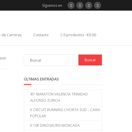
Síguenos en
 de Carreras
Contacto
0 productos
€0.00
 MAR
ÚLTIMAS ENTRADAS
45º MARATON VALENCIA TRINIDAD
ALFONSO ZURICH
X CIRCUIT RUNNING L’HORTA SUD – CAIXA
POPULAR
X 10K DINOSAURIS MONCADA