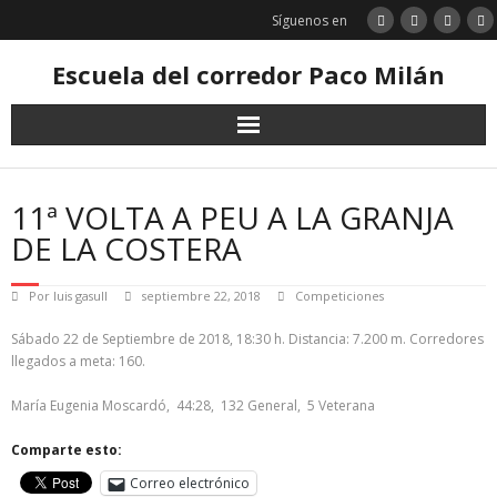
Saltar
Síguenos en
al
contenido
Escuela del corredor Paco Milán
11ª VOLTA A PEU A LA GRANJA
DE LA COSTERA
Por
luis gasull
septiembre 22, 2018
Competiciones
Sábado 22 de Septiembre de 2018, 18:30 h. Distancia: 7.200 m. Corredores
llegados a meta: 160.
María Eugenia Moscardó, 44:28, 132 General, 5 Veterana
Comparte esto:
Correo electrónico