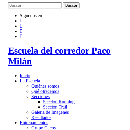
Saltar
al
contenido
Síguenos en
Escuela del corredor Paco
Milán
Inicio
La Escuela
Quiénes somos
Qué ofrecemos
Secciones
Sección Running
Sección Trail
Galeria de Imagenes
Resultados
Entrenamientos
Grupo Cacos