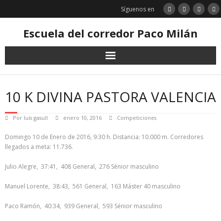
Saltar
Síguenos en
al
contenido
Escuela del corredor Paco Milán
10 K DIVINA PASTORA VALENCIA
Por
luis gasull
enero 10, 2016
Competiciones
Domingo 10 de Enero de 2016, 9:30 h. Distancia: 10.000 m. Corredores
llegados a meta: 11.736.
Julio Alegre, 37:41, 408 General, 276 Sénior masculino
Manuel Lorente, 38:43, 561 General, 163 Máster 40 masculino
Paco Ramón, 40:34, 939 General, 593 Sénior masculino